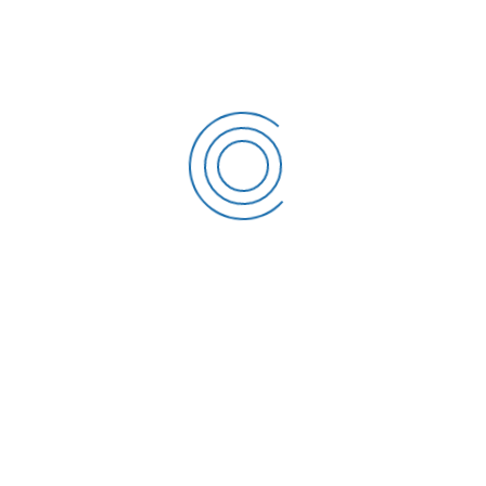
1
2
RECENT POSTS
What the martian can teach sales
septiembre 12, 2020
6 tips to retain your top sales talent
septiembre 12, 2020
Why your sales forecast is off
septiembre 12, 2020
Why Do I Need To Use Financial ?
septiembre 12, 2020